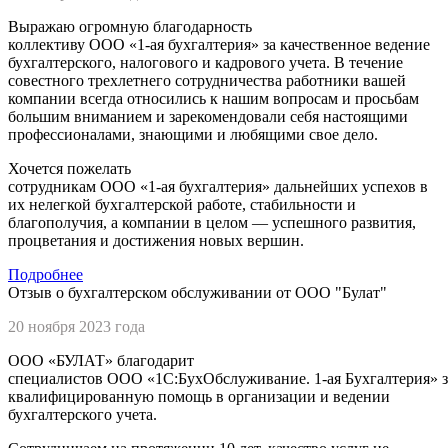
Выражаю огромную благодарность
коллективу
ООО «1-ая бухгалтерия»
за качественное ведение
бухгалтерского, налогового и кадрового учета. В течение
совестного трехлетнего сотрудничества работники вашей
компании всегда относились к нашим вопросам и просьбам
большим вниманием и зарекомендовали себя настоящими
профессионалами, знающими и любящими свое дело.
Хочется пожелать
сотрудникам
ООО «1-ая бухгалтерия»
дальнейших успехов в
их нелегкой бухгалтерской работе, стабильности и
благополучия, а компании в целом — успешного развития,
процветания и достижения новых вершин.
Подробнее
Отзыв о бухгалтерском обслуживании от ООО "Булат"
20 ноября 2023 года
ООО «БУЛАТ»
благодарит
специалистов
ООО «1С:БухОбслуживание. 1-ая Бухгалтерия»
з
квалифицированную помощь в организации и ведении
бухгалтерского учета.