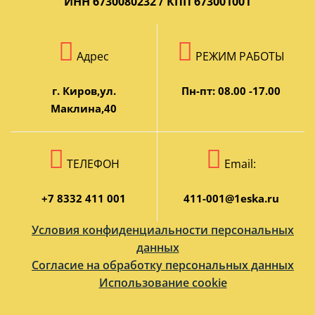
ИНН 6730080232 / КПП 673001001
Особо хочется отметить комплексную
поддержку в период подготовки к налоговой
реформе. Ваша команда помогла нам без
Адрес
РЕЖИМ РАБОТЫ
паники адаптироваться к грядущим
изменениям законодательства: перестроить
г. Киров,ул.
Пн-пт: 08.00 -17.00
процессы, организовать документооборот,
Маклина,40
выбрать оптимальный режим
налогообложения.
Рекомендую компанию «1С:БО. Простые
ТЕЛЕФОН
Email:
решения» всем владельцам розничных
магазинов. С вами бизнес идёт уверенно!
+7 8332 411 001
411-001@1eska.ru
Условия конфиденциальности персональных
данных
Согласие на обработку персональных данных
Использование cookie