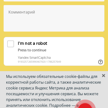
×
Даю
согласие на обработку персональных данных
, в соответствии с
Мы используем обязательные
cookie-файлы
для
Политикой об обработке и защите персональных данных
корректной работы сайта, а также аналитические
cookie сервиса Яндекс Метрика для анализа
Отправить
посещаемости и улучшения сервиса. Вы можете
принять или отклонить использование
аналитических cookie. Подробнее — в